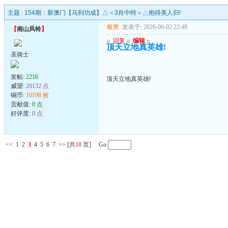
主题 :
154期：新澳门【马到功成】△＜3肖中特＞△抱得美人归!
板凳
发表于: 2026-06-02 22:48
【
南山风铃
】
u
回复
u
编辑
u
顶天立地真英雄!
圣骑士
发帖:
2216
顶天立地真英雄!
威望:
20132 点
铜币:
10198 枚
贡献值:
0 点
好评度:
0 点
<<
1
2
3
4
5
6
7
>>
[共
18
页] Go