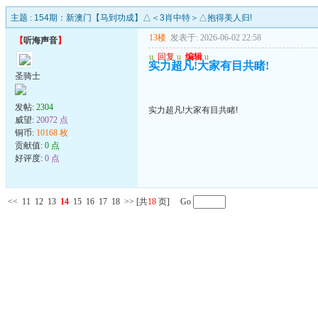
主题 :
154期：新澳门【马到功成】△＜3肖中特＞△抱得美人归!
13楼
发表于: 2026-06-02 22:58
【
听海声音
】
u
回复
u
编辑
u
实力超凡!大家有目共睹!
圣骑士
发帖:
2304
实力超凡!大家有目共睹!
威望:
20072 点
铜币:
10168 枚
贡献值:
0 点
好评度:
0 点
<<
11
12
13
14
15
16
17
18
>>
[共
18
页] Go