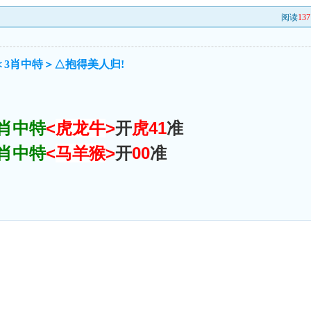
阅读
137
＜3肖中特＞△抱得美人归!
3肖中特
<
虎龙牛
>
开
虎41
准
3肖中特
<
马羊猴
>
开
00
准