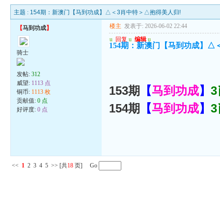
主题 :
154期：新澳门【马到功成】△＜3肖中特＞△抱得美人归!
楼主
发表于: 2026-06-02 22:44
【
马到功成
】
u
回复
u
编辑
u
154期：新澳门【马到功成】△
骑士
发帖:
312
威望:
1113 点
153期
【
马到功成
】
铜币:
1113 枚
贡献值:
0 点
154期
【
马到功成
】
好评度:
0 点
<<
1
2
3
4
5
>>
[共
18
页] Go