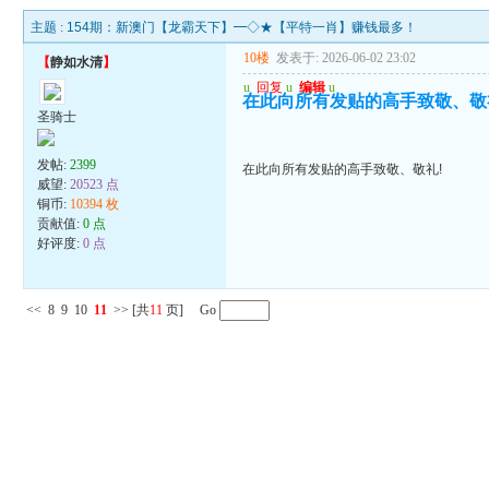
主题 :
154期：新澳门【龙霸天下】━◇★【平特一肖】赚钱最多！
10楼
发表于: 2026-06-02 23:02
【
静如水清
】
u
回复
u
编辑
u
在此向所有发贴的高手致敬、敬
圣骑士
发帖:
2399
在此向所有发贴的高手致敬、敬礼!
威望:
20523 点
铜币:
10394 枚
贡献值:
0 点
好评度:
0 点
<<
8
9
10
11
>>
[共
11
页] Go