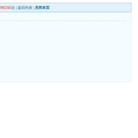
读
992345
次 |
返回列表
|
关闭本页