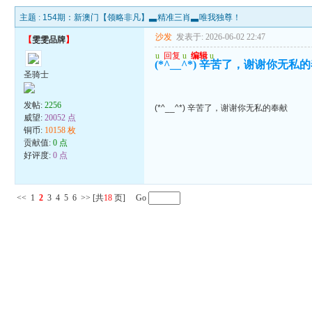
主题 :
154期：新澳门【领略非凡】▃精准三肖▃唯我独尊！
沙发
发表于: 2026-06-02 22:47
【
雯雯品牌
】
u
回复
u
编辑
u
(*^__^*) 辛苦了，谢谢你无私
圣骑士
发帖:
2256
(*^__^*) 辛苦了，谢谢你无私的奉献
威望:
20052 点
铜币:
10158 枚
贡献值:
0 点
好评度:
0 点
<<
1
2
3
4
5
6
>>
[共
18
页] Go