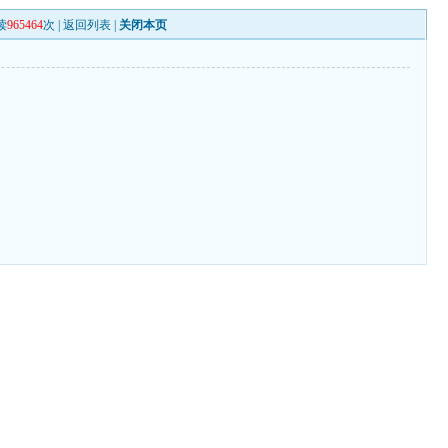
读
965464
次 |
返回列表
|
关闭本页