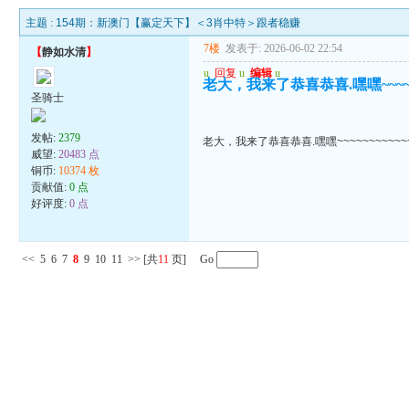
主题 :
154期：新澳门【赢定天下】＜3肖中特＞跟者稳赚
7楼
发表于: 2026-06-02 22:54
【
静如水清
】
u
回复
u
编辑
u
老大，我来了恭喜恭喜.嘿嘿~~~~~~
圣骑士
发帖:
2379
老大，我来了恭喜恭喜.嘿嘿~~~~~~~~~~~
威望:
20483 点
铜币:
10374 枚
贡献值:
0 点
好评度:
0 点
<<
5
6
7
8
9
10
11
>>
[共
11
页] Go