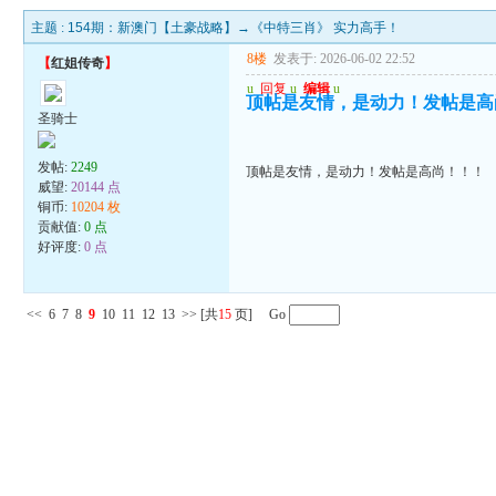
主题 :
154期：新澳门【土豪战略】→《中特三肖》 实力高手！
8楼
发表于: 2026-06-02 22:52
【
红姐传奇
】
u
回复
u
编辑
u
顶帖是友情，是动力！发帖是高
圣骑士
发帖:
2249
顶帖是友情，是动力！发帖是高尚！！！
威望:
20144 点
铜币:
10204 枚
贡献值:
0 点
好评度:
0 点
<<
6
7
8
9
10
11
12
13
>>
[共
15
页] Go