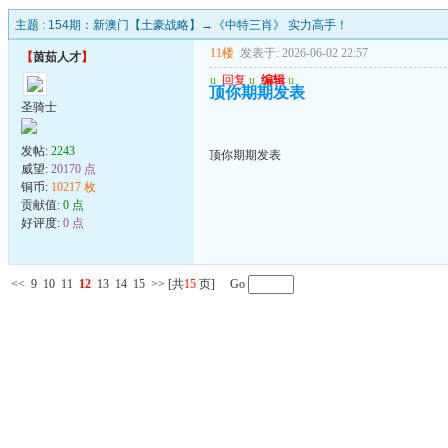
主题 :
154期：新澳门【土豪战略】→《中特三肖》 实力高手！
11楼
发表于: 2026-06-02 22:57
【
茵茹人才
】
u
回复
u
编辑
u
顶你期期发表
圣骑士
发帖:
2243
顶你期期发表
威望:
20170 点
铜币:
10217 枚
贡献值:
0 点
好评度:
0 点
<<
9
10
11
12
13
14
15
>>
[共
15
页] Go