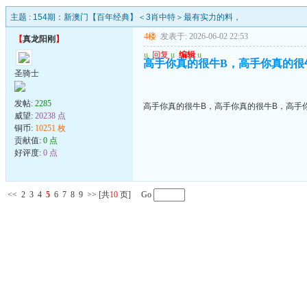
主题 :
154期：新澳门【百年经典】＜3肖中特＞最有实力的料，
4楼
发表于: 2026-06-02 22:53
【
真龙阳刚
】
u
回复
u
编辑
u
高手你真的很牛B，高手你真的很
圣骑士
发帖:
2285
高手你真的很牛B，高手你真的很牛B，高手
威望:
20238 点
铜币:
10251 枚
贡献值:
0 点
好评度:
0 点
<<
2
3
4
5
6
7
8
9
>>
[共
10
页] Go