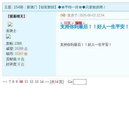
主题 :
154期：新澳门【创富辉煌】◆〓平特一肖〓◆只要敢拼搏！
9楼
发表于: 2026-06-02 22:54
【
紫暮晴天
】
u
回复
u
编辑
u
支持你到最后！！好人一生平安
圣骑士
发帖:
2300
支持你到最后！！好人一生平安！
威望:
20269 点
铜币:
10267 枚
贡献值:
0 点
好评度:
0 点
<<
7
8
9
10
11
12
13
14
>>
[共
14
页] Go