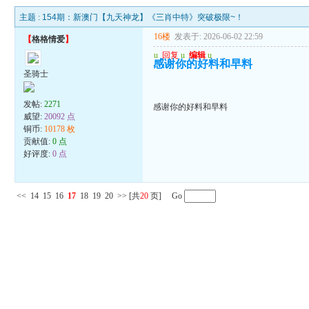
主题 :
154期：新澳门【九天神龙】《三肖中特》突破极限~！
16楼
发表于: 2026-06-02 22:59
【
格格情爱
】
u
回复
u
编辑
u
感谢你的好料和早料
圣骑士
发帖:
2271
感谢你的好料和早料
威望:
20092 点
铜币:
10178 枚
贡献值:
0 点
好评度:
0 点
<<
14
15
16
17
18
19
20
>>
[共
20
页] Go