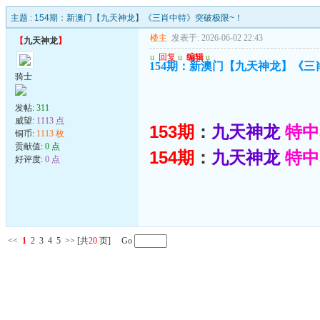
主题 :
154期：新澳门【九天神龙】《三肖中特》突破极限~！
楼主
发表于: 2026-06-02 22:43
【
九天神龙
】
u
回复
u
编辑
u
154期：新澳门【九天神龙】《三
骑士
发帖:
311
威望:
1113 点
153期
：
九天神龙
特中
铜币:
1113 枚
贡献值:
0 点
154期
：
九天神龙
特中
好评度:
0 点
<<
1
2
3
4
5
>>
[共
20
页] Go