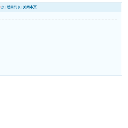
6
次 |
返回列表
|
关闭本页