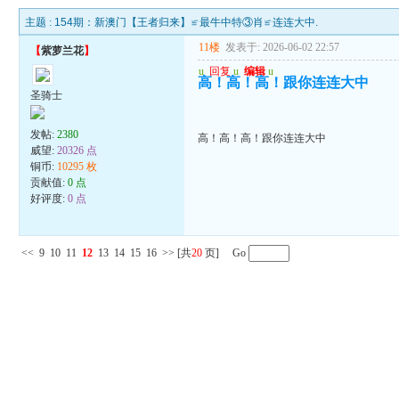
主题 :
154期：新澳门【王者归来】≌最牛中特③肖≌连连大中.
11楼
发表于: 2026-06-02 22:57
【
紫萝兰花
】
u
回复
u
编辑
u
高！高！高！跟你连连大中
圣骑士
发帖:
2380
高！高！高！跟你连连大中
威望:
20326 点
铜币:
10295 枚
贡献值:
0 点
好评度:
0 点
<<
9
10
11
12
13
14
15
16
>>
[共
20
页] Go