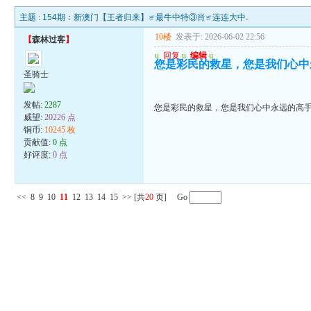
主题 :
154期：新澳门【王者归来】≌最牛中特③肖≌连连大中.
10楼
发表于: 2026-06-02 22:56
【
森林过客
】
u
回复
u
编辑
u
您是彩民的救星，您是我们心中
圣骑士
发帖:
2287
您是彩民的救星，您是我们心中永远的高
威望:
20226 点
铜币:
10245 枚
贡献值:
0 点
好评度:
0 点
<<
8
9
10
11
12
13
14
15
>>
[共
20
页] Go