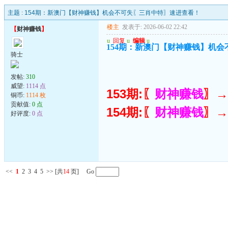
主题 :
154期：新澳门【财神赚钱】机会不可失〖三肖中特〗速进查看！
楼主
发表于: 2026-06-02 22:42
【
财神赚钱
】
u
回复
u
编辑
u
154期：新澳门【财神赚钱】机
骑士
发帖:
310
威望:
1114 点
153期:〖
财神赚钱
〗→
铜币:
1114 枚
贡献值:
0 点
154期:〖
财神赚钱
〗→
好评度:
0 点
<<
1
2
3
4
5
>>
[共
14
页] Go