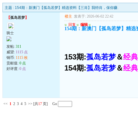
主题 :
154期：新澳门【孤岛若梦】精选资料【三肖】我特肖，保你赚.
楼主
发表于: 2026-06-02 22:42
【
孤岛若梦
】
u
回复
u
编辑
u
154期：新澳门【孤岛若梦】精选
骑士
发帖:
311
威望:
1115 点
153期:
孤岛若梦
＆
经典
铜币:
1115 枚
贡献值:
0 点
154期:
孤岛若梦
＆
经典
好评度:
0 点
<<
1
2
3
4
5
>>
[共
17
页] Go