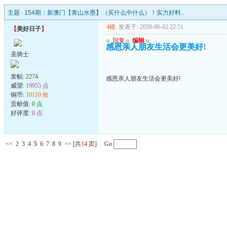
主题 :
154期：新澳门【青山水墨】（买什么中什么）！实力好料..
4楼
发表于: 2026-06-02 22:51
【
美好日子
】
u
回复
u
编辑
u
感恩亲人朋友生活会更美好!
圣骑士
发帖:
2274
感恩亲人朋友生活会更美好!
威望:
19955 点
铜币:
10110 枚
贡献值:
0 点
好评度:
0 点
<<
2
3
4
5
6
7
8
9
>>
[共
14
页] Go