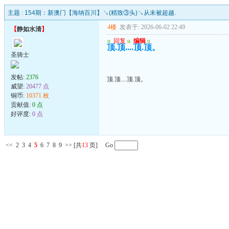
主题 :
154期：新澳门【海纳百川】↘(精致③头)↘从未被超越.
4楼
发表于: 2026-06-02 22:49
【
静如水清
】
u
回复
u
编辑
u
顶.顶....顶.顶。
圣骑士
发帖:
2376
顶.顶....顶.顶。
威望:
20477 点
铜币:
10371 枚
贡献值:
0 点
好评度:
0 点
<<
2
3
4
5
6
7
8
9
>>
[共
13
页] Go