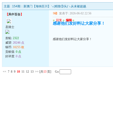
主题 :
154期：新澳门【海纳百川】↘(精致③头)↘从未被超越.
9楼
发表于: 2026-06-02 22:56
【
风中百合
】
u
回复
u
编辑
u
感谢他们发好料让大家分享！
圣骑士
发帖:
2322
感谢他们发好料让大家分享！
威望:
20246 点
铜币:
10255 枚
贡献值:
0 点
好评度:
0 点
<<
7
8
9
10
11
12
13
>>
[共
13
页] Go