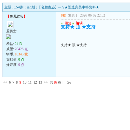
主题 :
154期：新澳门【名胜古迹】═☆★塑造完美中特资料★
8楼
发表于: 2026-06-02 22:52
【
灵儿红妆
】
u
回复
u
编辑
u
支持★ 顶 ★支持
圣骑士
发帖:
2413
支持★ 顶 ★支持
威望:
20426 点
铜币:
10345 枚
贡献值:
0 点
好评度:
0 点
<<
6
7
8
9
10
11
12
13
>>
[共
16
页] Go