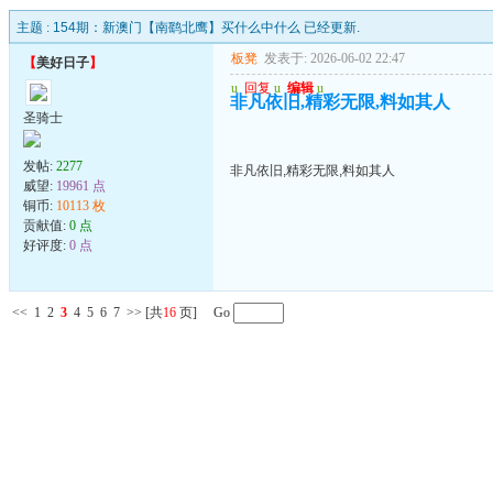
主题 :
154期：新澳门【南鹞北鹰】买什么中什么 已经更新.
板凳
发表于: 2026-06-02 22:47
【
美好日子
】
u
回复
u
编辑
u
非凡依旧,精彩无限,料如其人
圣骑士
发帖:
2277
非凡依旧,精彩无限,料如其人
威望:
19961 点
铜币:
10113 枚
贡献值:
0 点
好评度:
0 点
<<
1
2
3
4
5
6
7
>>
[共
16
页] Go