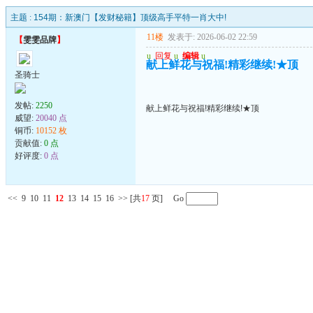
主题 :
154期：新澳门【发财秘籍】顶级高手平特一肖大中!
11楼
发表于: 2026-06-02 22:59
【
雯雯品牌
】
u
回复
u
编辑
u
献上鲜花与祝福!精彩继续!★顶
圣骑士
发帖:
2250
献上鲜花与祝福!精彩继续!★顶
威望:
20040 点
铜币:
10152 枚
贡献值:
0 点
好评度:
0 点
<<
9
10
11
12
13
14
15
16
>>
[共
17
页] Go