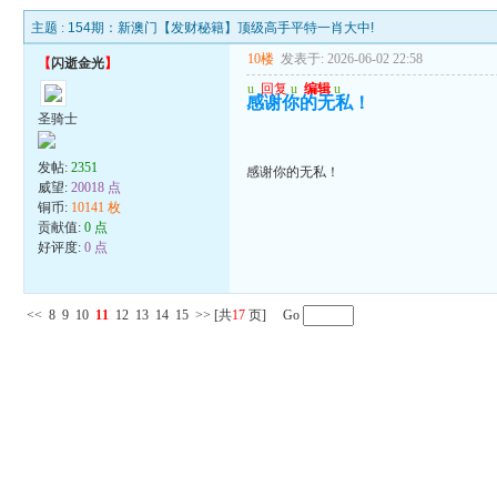
主题 :
154期：新澳门【发财秘籍】顶级高手平特一肖大中!
10楼
发表于: 2026-06-02 22:58
【
闪逝金光
】
u
回复
u
编辑
u
感谢你的无私！
圣骑士
发帖:
2351
感谢你的无私！
威望:
20018 点
铜币:
10141 枚
贡献值:
0 点
好评度:
0 点
<<
8
9
10
11
12
13
14
15
>>
[共
17
页] Go