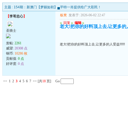
主题 :
154期：新澳门【梦丽如初】▄平特一肖提供给广大彩民！
板凳
发表于: 2026-06-02 22:47
【
李哥忠心
】
u
回复
u
编辑
u
老大!把你的好料顶上去,让更多的人受益
圣骑士
发帖:
2261
老大!把你的好料顶上去,让更多的人受益!!!!!!
威望:
20308 点
铜币:
10286 枚
贡献值:
0 点
好评度:
0 点
<<
1
2
3
4
5
6
7
>>
[共
18
页] Go