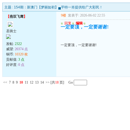
主题 :
154期：新澳门【梦丽如初】▄平特一肖提供给广大彩民！
9楼
发表于: 2026-06-02 22:55
【
燕双飞鹰
】
u
回复
u
编辑
u
一定要顶，一定要谢谢!
圣骑士
发帖:
2322
一定要顶，一定要谢谢!
威望:
20374 点
铜币:
10320 枚
贡献值:
3 点
好评度:
0 点
<<
7
8
9
10
11
12
13
14
>>
[共
18
页] Go