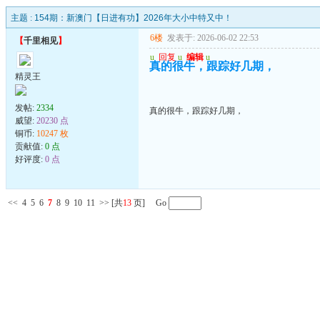
主题 :
154期：新澳门【日进有功】2026年大小中特又中！
6楼
发表于: 2026-06-02 22:53
【
千里相见
】
u
回复
u
编辑
u
真的很牛，跟踪好几期，
精灵王
发帖:
2334
真的很牛，跟踪好几期，
威望:
20230 点
铜币:
10247 枚
贡献值:
0 点
好评度:
0 点
<<
4
5
6
7
8
9
10
11
>>
[共
13
页] Go