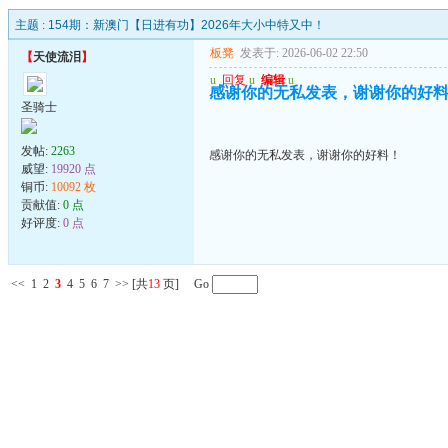
主题 :
154期：新澳门【日进有功】2026年大小中特又中！
板凳
发表于: 2026-06-02 22:50
【
天使流泪
】
u
回复
u
编辑
u
感谢你的无私发表，谢谢你的好
圣骑士
发帖:
2263
感谢你的无私发表，谢谢你的好料！
威望:
19920 点
铜币:
10092 枚
贡献值:
0 点
好评度:
0 点
<<
1
2
3
4
5
6
7
>>
[共
13
页] Go