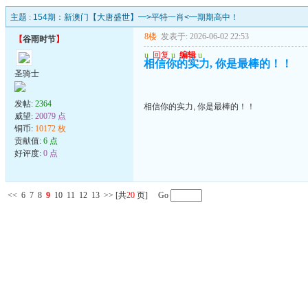
主题 :
154期：新澳门【大唐盛世】━>平特一肖<━期期高中！
8楼
发表于: 2026-06-02 22:53
【
谷雨时节
】
u
回复
u
编辑
u
相信你的实力, 你是最棒的！！
圣骑士
发帖:
2364
相信你的实力, 你是最棒的！！
威望:
20079 点
铜币:
10172 枚
贡献值:
6 点
好评度:
0 点
<<
6
7
8
9
10
11
12
13
>>
[共
20
页] Go