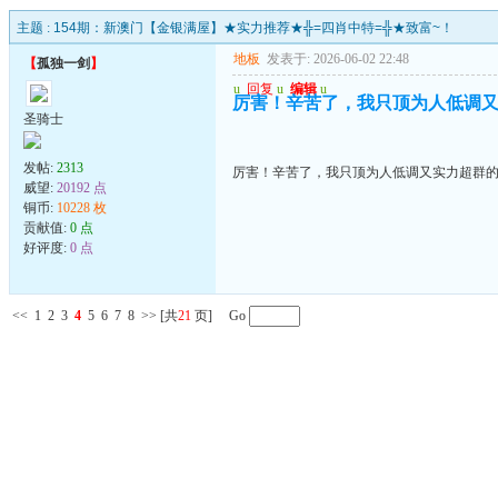
主题 :
154期：新澳门【金银满屋】★实力推荐★╬=四肖中特=╬★致富~！
地板
发表于: 2026-06-02 22:48
【
孤独一剑
】
u
回复
u
编辑
u
厉害！辛苦了，我只顶为人低调
圣骑士
发帖:
2313
厉害！辛苦了，我只顶为人低调又实力超群
威望:
20192 点
铜币:
10228 枚
贡献值:
0 点
好评度:
0 点
<<
1
2
3
4
5
6
7
8
>>
[共
21
页] Go