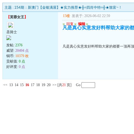
主题 :
154期：新澳门【金银满屋】★实力推荐★╬=四肖中特=╬★致富~！
15楼
发表于: 2026-06-02 22:59
【
芙蓉女王
】
u
回复
u
编辑
u
凡是真心实意发好料帮助大家的都
圣骑士
发帖:
2376
凡是真心实意发好料帮助大家的都要一顶再顶
威望:
20494 点
铜币:
10379 枚
贡献值:
0 点
好评度:
0 点
<<
13
14
15
16
17
18
19
20
>>
[共
21
页] Go