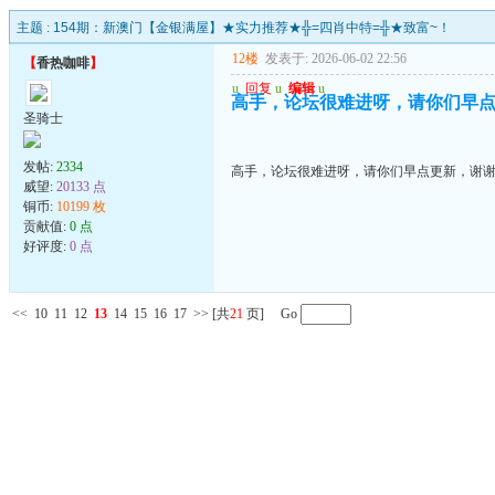
主题 :
154期：新澳门【金银满屋】★实力推荐★╬=四肖中特=╬★致富~！
12楼
发表于: 2026-06-02 22:56
【
香热咖啡
】
u
回复
u
编辑
u
高手，论坛很难进呀，请你们早
圣骑士
发帖:
2334
高手，论坛很难进呀，请你们早点更新，谢
威望:
20133 点
铜币:
10199 枚
贡献值:
0 点
好评度:
0 点
<<
10
11
12
13
14
15
16
17
>>
[共
21
页] Go