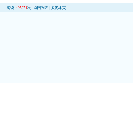
阅读
1495071
次 |
返回列表
|
关闭本页