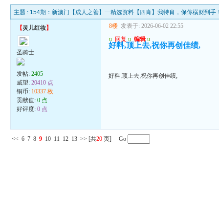
主题 :
154期：新澳门【成人之善】━精选资料【四肖】我特肖，保你横财到手
8楼
发表于: 2026-06-02 22:55
【
灵儿红妆
】
u
回复
u
编辑
u
好料,顶上去,祝你再创佳绩,
圣骑士
发帖:
2405
好料,顶上去,祝你再创佳绩,
威望:
20410 点
铜币:
10337 枚
贡献值:
0 点
好评度:
0 点
<<
6
7
8
9
10
11
12
13
>>
[共
20
页] Go