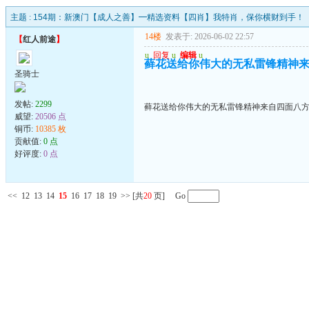
主题 :
154期：新澳门【成人之善】━精选资料【四肖】我特肖，保你横财到手！
14楼
发表于: 2026-06-02 22:57
【
红人前途
】
u
回复
u
编辑
u
藓花送给你伟大的无私雷锋精神来自
圣骑士
发帖:
2299
藓花送给你伟大的无私雷锋精神来自四面八方的
威望:
20506 点
铜币:
10385 枚
贡献值:
0 点
好评度:
0 点
<<
12
13
14
15
16
17
18
19
>>
[共
20
页] Go