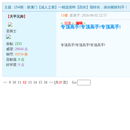
主题 :
154期：新澳门【成人之善】━精选资料【四肖】我特肖，保你横财到手！
11楼
发表于: 2026-06-02 22:57
【
天平元帅
】
u
回复
u
编辑
u
专顶高手!专顶高手!专顶高手!
圣骑士
发帖:
2255
专顶高手!专顶高手!专顶高手!
威望:
20044 点
铜币:
10154 枚
贡献值:
0 点
好评度:
0 点
<<
9
10
11
12
13
14
15
16
>>
[共
20
页] Go