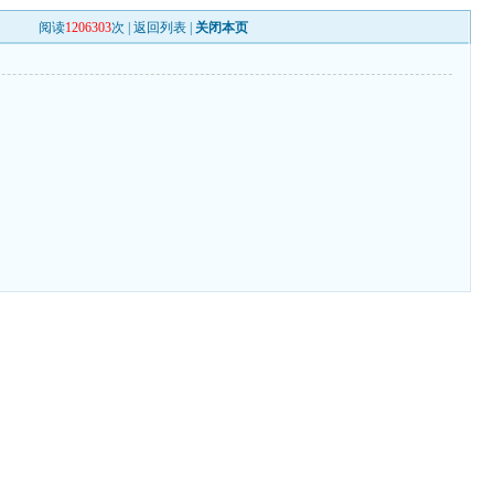
阅读
1206303
次 |
返回列表
|
关闭本页