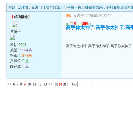
主题 :
154期：新澳门【联合战线】◇平特一肖◇赚钱看效果，好料赢钱靠你的
8楼
发表于: 2026-06-02 22:56
【
成功概念
】
u
回复
u
编辑
u
高手你太神了.高手你太神了.高
圣骑士
发帖:
2303
高手你太神了.高手你太神了.高手你太神了.
威望:
20084 点
铜币:
10174 枚
贡献值:
0 点
好评度:
0 点
<<
6
7
8
9
10
11
12
13
>>
[共
14
页] Go