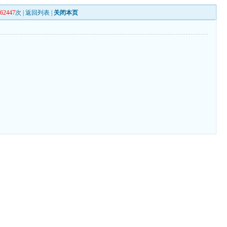
262447
次 |
返回列表
|
关闭本页