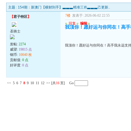
主题 :
154期：新澳门【横财到手】▃▃▃精准三肖▃▃▃己更新..
7楼
发表于: 2026-06-02 22:55
【
君子特区
】
u
回复
u
编辑
u
我顶你！愿好运与你同在！高手
圣骑士
发帖:
2274
我顶你！愿好运与你同在！高手我永远支
威望:
19815 点
铜币:
10040 枚
贡献值:
0 点
好评度:
0 点
<<
5
6
7
8
9
10
11
12
>>
[共
16
页] Go