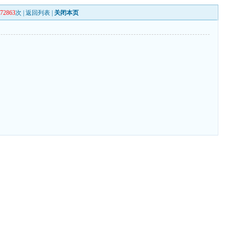
272863
次 |
返回列表
|
关闭本页