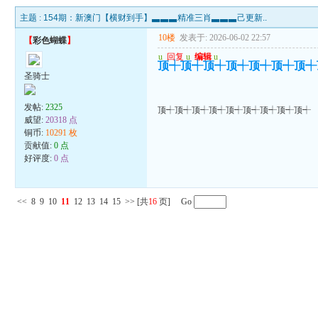
主题 :
154期：新澳门【横财到手】▃▃▃精准三肖▃▃▃己更新..
10楼
发表于: 2026-06-02 22:57
【
彩色蝴蝶
】
u
回复
u
编辑
u
顶┽顶┽顶┽顶┽顶┽顶┽顶┽
圣骑士
发帖:
2325
顶┽顶┽顶┽顶┽顶┽顶┽顶┽顶┽顶┽
威望:
20318 点
铜币:
10291 枚
贡献值:
0 点
好评度:
0 点
<<
8
9
10
11
12
13
14
15
>>
[共
16
页] Go