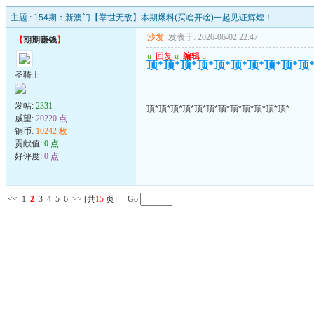
主题 :
154期：新澳门【举世无敌】本期爆料(买啥开啥)一起见证辉煌！
沙发
发表于: 2026-06-02 22:47
【
期期赚钱
】
u
回复
u
编辑
u
顶*顶*顶*顶*顶*顶*顶*顶*顶*顶
圣骑士
发帖:
2331
顶*顶*顶*顶*顶*顶*顶*顶*顶*顶*顶*顶*
威望:
20220 点
铜币:
10242 枚
贡献值:
0 点
好评度:
0 点
<<
1
2
3
4
5
6
>>
[共
15
页] Go