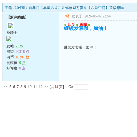
主题 :
154期：新澳门【暴富六肖】让你家财万贯￠【六肖中特】造福彩民
7楼
发表于: 2026-06-02 22:54
【
彩色蝴蝶
】
u
回复
u
编辑
u
继续发表哦，加油！
圣骑士
发帖:
2325
继续发表哦，加油！
威望:
20318 点
铜币:
10291 枚
贡献值:
0 点
好评度:
0 点
<<
5
6
7
8
9
10
11
12
>>
[共
14
页] Go