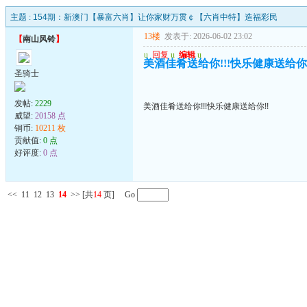
主题 :
154期：新澳门【暴富六肖】让你家财万贯￠【六肖中特】造福彩民
13楼
发表于: 2026-06-02 23:02
【
南山风铃
】
u
回复
u
编辑
u
美酒佳肴送给你!!!快乐健康送给你!
圣骑士
发帖:
2229
美酒佳肴送给你!!!快乐健康送给你!!
威望:
20158 点
铜币:
10211 枚
贡献值:
0 点
好评度:
0 点
<<
11
12
13
14
>>
[共
14
页] Go