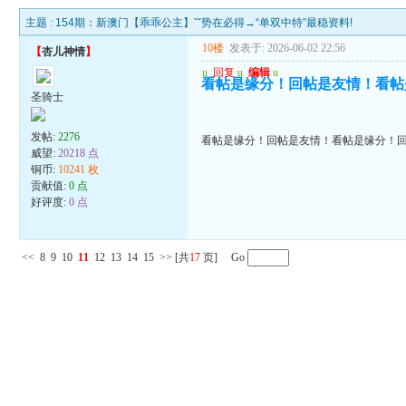
主题 :
154期：新澳门【乖乖公主】ˇˇ势在必得→“单双中特”最稳资料!
10楼
发表于: 2026-06-02 22:56
【
杏儿神情
】
u
回复
u
编辑
u
看帖是缘分！回帖是友情！看帖
圣骑士
发帖:
2276
看帖是缘分！回帖是友情！看帖是缘分！
威望:
20218 点
铜币:
10241 枚
贡献值:
0 点
好评度:
0 点
<<
8
9
10
11
12
13
14
15
>>
[共
17
页] Go