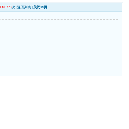
1395228
次 |
返回列表
|
关闭本页