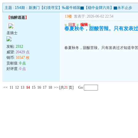
主题 :
154期：新澳门【幻境寻宝】‰最牛精装▇【稳中金牌六肖】▇永不止步
13楼
发表于: 2026-06-02 22:54
【
独醉逍遥
】
u
回复
u
编辑
u
春夏秋冬，甜酸苦辣。只有发表
圣骑士
发帖:
2312
春夏秋冬，甜酸苦辣。只有发表过才知道辛
威望:
20429 点
铜币:
10347 枚
贡献值:
0 点
好评度:
0 点
<<
11
12
13
14
15
16
17
18
>>
[共
21
页] Go