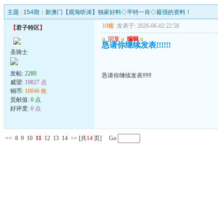
主题 :
154期：新澳门【观海听涛】独家好料◇平特一肖◇最强的资料！
10楼
发表于: 2026-06-02 22:58
【
君子特区
】
u
回复
u
编辑
u
恳请你继续发表!!!!!!
圣骑士
发帖:
2280
恳请你继续发表!!!!!!
威望:
19827 点
铜币:
10046 枚
贡献值:
0 点
好评度:
0 点
<<
8
9
10
11
12
13
14
>>
[共
14
页] Go