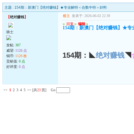
主题 :
154期：新澳门【绝对赚钱】★专业解特＜合数中特＞好料
楼主
发表于: 2026-06-02 22:39
【
绝对赚钱
】
u
回复
u
编辑
u
154期：新澳门【绝对赚钱】★
骑士
发帖:
307
威望:
1126 点
154期：◣
绝对赚钱
◥
铜币:
1126 枚
贡献值:
0 点
好评度:
0 点
<<
1
2
3
4
5
>>
[共
23
页] Go