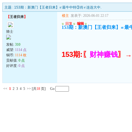
主题 :
153期：新澳门【王者归来】≌最牛中特③肖≌连连大中.
楼主
发表于: 2026-06-01 22:17
【
王者归来
】
u
回复
u
编辑
u
153期：新澳门【王者归来】≌最
骑士
发帖:
310
威望:
1114 点
153期:〖
财神赚钱
〗→
铜币:
1114 枚
贡献值:
0 点
好评度:
0 点
<<
1
2
3
4
5
>>
[共
18
页] Go