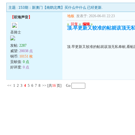
主题 :
153期：新澳门【南鹞北鹰】买什么中什么 已经更新.
地板
发表于: 2026-06-01 22:23
【
听海声音
】
u
回复
u
编辑
u
顶.早更新又较准的帖就该顶无私
圣骑士
发帖:
2287
顶.早更新又较准的帖就该顶无私奉献,看帖
威望:
20038 点
铜币:
10151 枚
贡献值:
0 点
好评度:
0 点
<<
1
2
3
4
5
6
7
8
>>
[共
16
页] Go