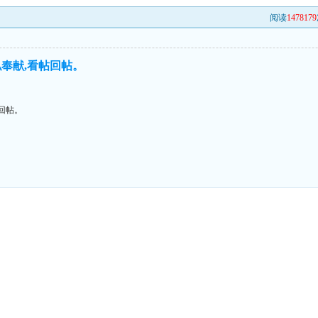
阅读
1478179
奉献,看帖回帖。
回帖。