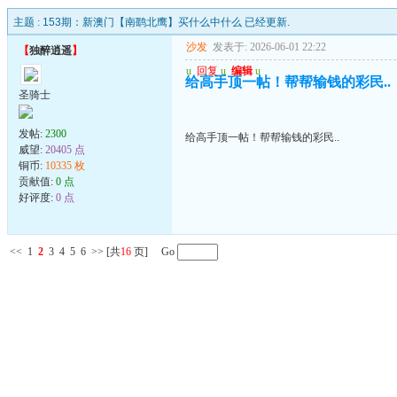
主题 :
153期：新澳门【南鹞北鹰】买什么中什么 已经更新.
沙发
发表于: 2026-06-01 22:22
【
独醉逍遥
】
u
回复
u
编辑
u
给高手顶一帖！帮帮输钱的彩民..
圣骑士
发帖:
2300
给高手顶一帖！帮帮输钱的彩民..
威望:
20405 点
铜币:
10335 枚
贡献值:
0 点
好评度:
0 点
<<
1
2
3
4
5
6
>>
[共
16
页] Go