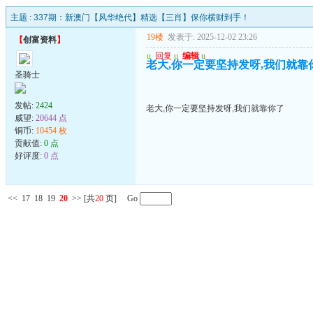
主题 :
337期：新澳门【风华绝代】精选【三肖】保你横财到手！
19楼
发表于: 2025-12-02 23:26
【
创富资料
】
u
回复
u
编辑
u
老大,你一定要坚持发呀,我们就靠
圣骑士
发帖:
2424
老大,你一定要坚持发呀,我们就靠你了
威望:
20644 点
铜币:
10454 枚
贡献值:
0 点
好评度:
0 点
<<
17
18
19
20
>>
[共
20
页] Go